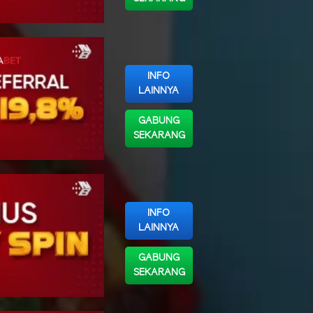
INFO
LAINNYA
GABUNG
SEKARANG
INFO
LAINNYA
GABUNG
SEKARANG