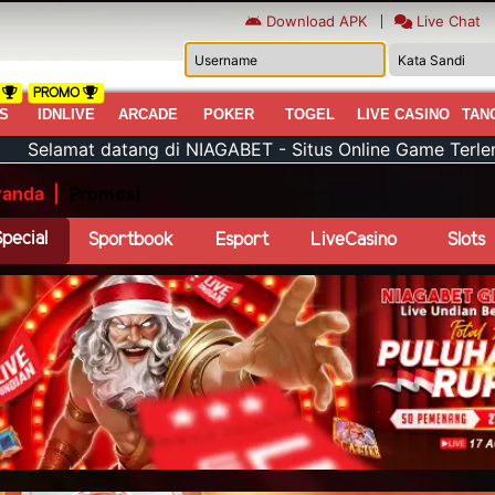
Download APK
Live Chat
O
PROMO
S
IDNLIVE
ARCADE
POKER
TOGEL
LIVE CASINO
TAN
ABET - Situs Online Game Terlengkap & Terpercaya di I
randa
Promosi
Special
Sportbook
Esport
LiveCasino
Slots