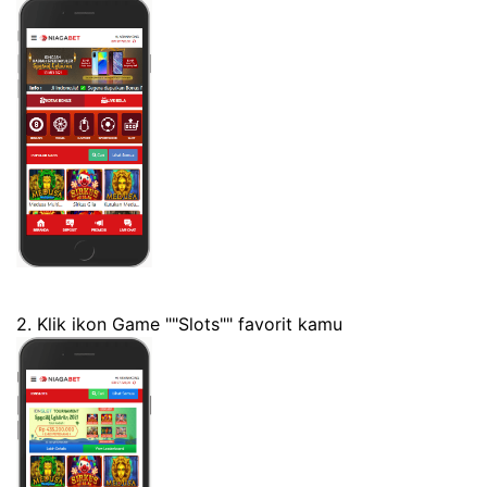
2. Klik ikon Game ""Slots"" favorit kamu