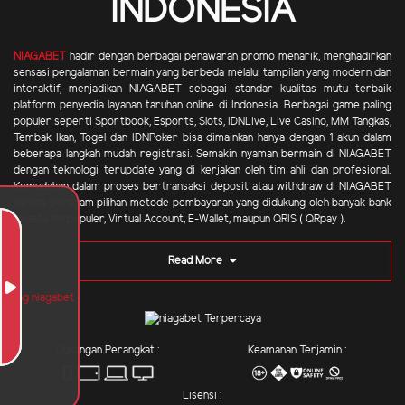
INDONESIA
NIAGABET
hadir dengan berbagai penawaran promo menarik, menghadirkan
sensasi pengalaman bermain yang berbeda melalui tampilan yang modern dan
interaktif, menjadikan NIAGABET sebagai standar kualitas mutu terbaik
platform penyedia layanan taruhan online di Indonesia. Berbagai game paling
populer seperti Sportbook, Esports, Slots, IDNLive, Live Casino, MM Tangkas,
Tembak Ikan, Togel dan IDNPoker bisa dimainkan hanya dengan 1 akun dalam
beberapa langkah mudah registrasi. Semakin nyaman bermain di NIAGABET
dengan teknologi terupdate yang di kerjakan oleh tim ahli dan profesional.
Kemudahan dalam proses bertransaksi deposit atau withdraw di NIAGABET
karena beragam pilihan metode pembayaran yang didukung oleh banyak bank
swasta terpopuler, Virtual Account, E-Wallet, maupun QRIS ( QRpay ).
Read More
Dukungan Perangkat :
Keamanan Terjamin :
Lisensi :